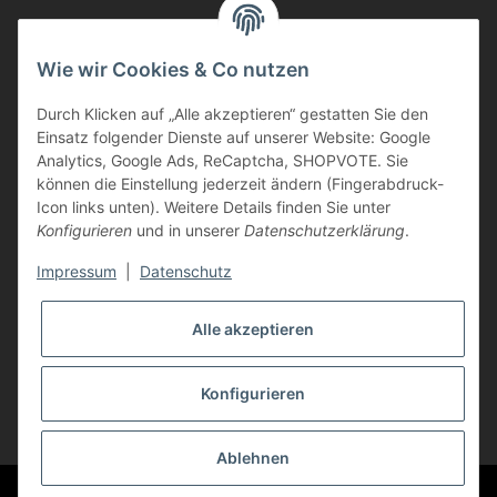
Informationen
Wie wir Cookies & Co nutzen
Durch Klicken auf „Alle akzeptieren“ gestatten Sie den
Kunden Service
Einsatz folgender Dienste auf unserer Website: Google
Analytics, Google Ads, ReCaptcha, SHOPVOTE. Sie
Haben Sie Fragen zu unseren Produkten?
können die Einstellung jederzeit ändern (Fingerabdruck-
Icon links unten). Weitere Details finden Sie unter
Dann rufen Sie uns gerne an:
Konfigurieren
und in unserer
Datenschutzerklärung
.
Tel: 0621/9767200
Mo.-Fr. 08:45-17:00 Uhr
Impressum
|
Datenschutz
oder schreiben Sie uns:
info@printer-express.de
Alle akzeptieren
Vertrag widerrufen
Konfigurieren
* Alle Preise inkl. gesetzlicher USt., zzgl.
Versand
Ablehnen
© Printer-Express