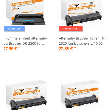
BESTSELLER
AUSVERKAUFT
Trommeleinheit alternativ
Alternativ Brother Toner TN-
zu Brother DR-2300 für
2320 Jumbo schwarz 10.000
Brother Drucker
Seiten
17,85 €
*
22,85 €
*