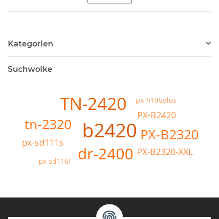
Kategorien
Suchwolke
TN-2420
px-h106plus
PX-B2420
tn-2320
b2420
PX-B2320
px-sd111s
dr-2400
PX-B2320-XXL
px-sd116l