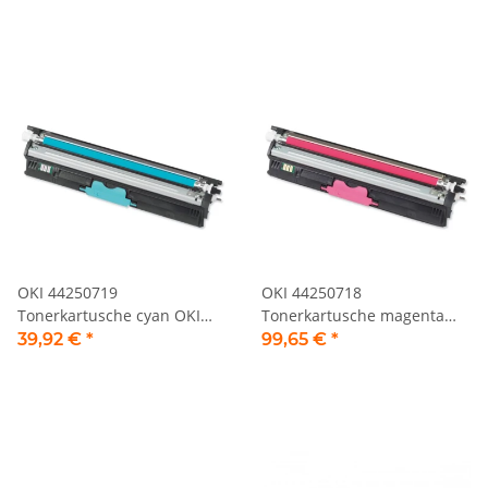
OKI 44250719
OKI 44250718
Tonerkartusche cyan OKI
Tonerkartusche magenta
C110 Serie
OKI C110 Serie
39,92 €
*
99,65 €
*