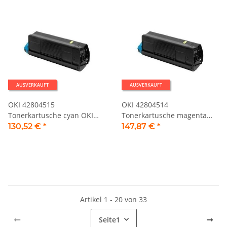
AUSVERKAUFT
AUSVERKAUFT
OKI 42804515
OKI 42804514
Tonerkartusche cyan OKI
Tonerkartusche magenta
C3100 Serie
OKI C3100 Serie
130,52 €
*
147,87 €
*
Artikel 1 - 20 von 33
Seite
1