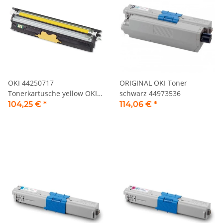
OKI 44250717
ORIGINAL OKI Toner
Tonerkartusche yellow OKI
schwarz 44973536
C110 Serie
104,25 €
*
114,06 €
*