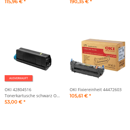
115,96 €
*
190,35 €
*
AUSVERKAUFT
OKI 42804516
OKI Fixiereinheit 44472603
Tonerkartusche schwarz OKI
105,61 €
*
C3100 Serie
53,00 €
*