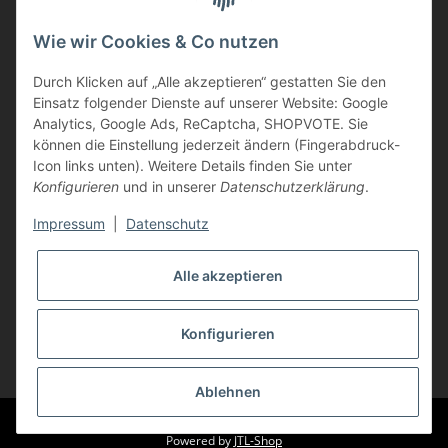
Informationen
Wie wir Cookies & Co nutzen
Durch Klicken auf „Alle akzeptieren“ gestatten Sie den
Kunden Service
Einsatz folgender Dienste auf unserer Website: Google
Analytics, Google Ads, ReCaptcha, SHOPVOTE. Sie
Haben Sie Fragen zu unseren Produkten?
können die Einstellung jederzeit ändern (Fingerabdruck-
Icon links unten). Weitere Details finden Sie unter
Dann rufen Sie uns gerne an:
Konfigurieren
und in unserer
Datenschutzerklärung
.
Tel: 0621/9767200
Mo.-Fr. 08:45-17:00 Uhr
Impressum
|
Datenschutz
oder schreiben Sie uns:
info@printer-express.de
Alle akzeptieren
Vertrag widerrufen
Konfigurieren
* Alle Preise inkl. gesetzlicher USt., zzgl.
Versand
Ablehnen
© Printer-Express
Powered by
JTL-Shop