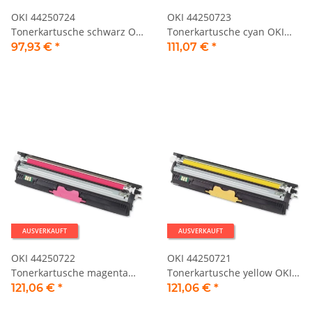
OKI 44250724
OKI 44250723
Tonerkartusche schwarz OKI
Tonerkartusche cyan OKI
C110 Serie
C110 Serie
97,93 €
*
111,07 €
*
AUSVERKAUFT
AUSVERKAUFT
OKI 44250722
OKI 44250721
Tonerkartusche magenta
Tonerkartusche yellow OKI
OKI C110 Serie
C110 Serie
121,06 €
*
121,06 €
*