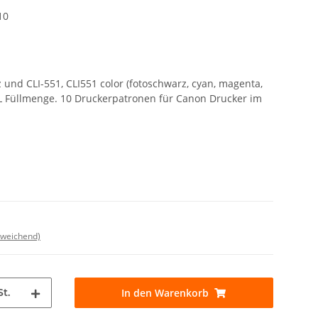
10
und CLI-551, CLI551 color (fotoschwarz, cyan, magenta,
 XL Füllmenge. 10 Druckerpatronen für Canon Drucker im
bweichend)
St.
In den Warenkorb