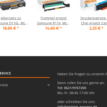
Alternativ zu
Trommel ersetzt
Druckerpatrone 
sung D116L, MLT-
Samsung R116, MLT-
Chip ersetzt Ca
116L/ELS Toner
R116L/ELS für
CLI-551C, CLI551 
18,85 €
*
14,85 €
*
2,25 €
*
schwarz
Samsung Drucker
Schwarz
ERVICE
Haben Sie Fragen zu unseren 
Dann rufen Sie uns gerne an:
rvice
Tel: 0621/9767200
Mo.-Fr. 08:45-17:00 Uhr
oder schreiben Sie uns:
info@printer-express.de