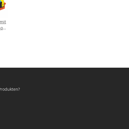
mit
non
cyan
Produkten?