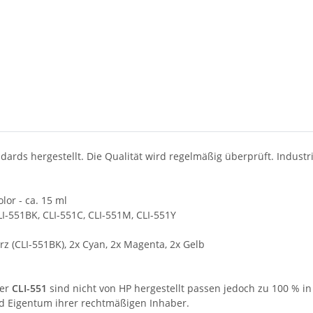
ards hergestellt. Die Qualität wird regelmäßig überprüft. Industr
lor - ca. 15 ml
I-551BK, CLI-551C, CLI-551M, CLI-551Y
z (CLI-551BK), 2x Cyan, 2x Magenta, 2x Gelb
er
CLI-551
sind nicht von HP hergestellt passen jedoch zu 100 % i
d Eigentum ihrer rechtmäßigen Inhaber.