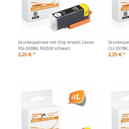
Druckerpatrone mit Chip ersetzt Canon
Druckerpat
PGI-550BK, PGI550 schwarz
CLI-551BK,
2,25 €
*
2,25 €
*