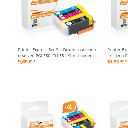
Printer-Express 5er Set Druckerpatronen
Printer-Ex
ersetzen PGI-550, CLI-551 XL mit neuem
ersetzen P
Chip
Chip
9,85 €
*
10,85 €
*