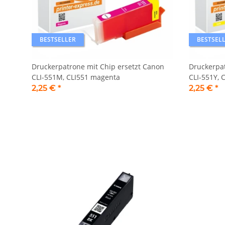
BESTSELLER
BESTSEL
Druckerpatrone mit Chip ersetzt Canon
Druckerpat
CLI-551M, CLI551 magenta
CLI-551Y, 
2,25 €
*
2,25 €
*