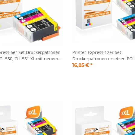
press 6er Set Druckerpatronen
Printer-Express 12er Set
GI-550, CLI-551 XL mit neuem
Druckerpatronen ersetzen PGI-
551 XL mit neuem Chip
16,85 €
*