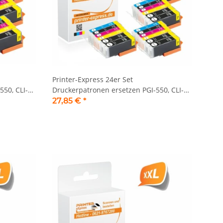
Printer-Express 24er Set
550, CLI-
Druckerpatronen ersetzen PGI-550, CLI-
551 XL mit neuem Chip
27,85 €
*