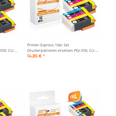
Printer-Express 10er Set
550, CLI-
Druckerpatronen ersetzen PGI-550, CLI-
551 XL mit neuem Chip
14,85 €
*