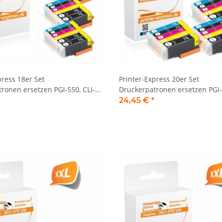
press 18er Set
Printer-Express 20er Set
ronen ersetzen PGI-550, CLI-
Druckerpatronen ersetzen PGI-
t neuem Chip
551 XL mit neuem Chip
24,45 €
*