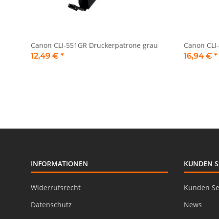
Canon CLI-551GR Druckerpatrone grau
Canon CLI
12,49 €
*
16,94 €
*
INFORMATIONEN
KUNDEN S
Widerrufsrecht
Kunden Se
Datenschutz
News