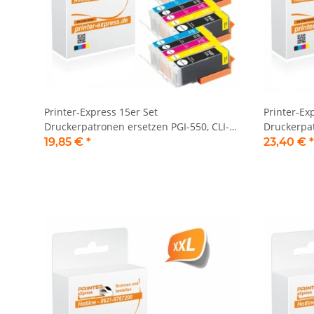
Printer-Express 15er Set
Printer-Ex
Druckerpatronen ersetzen PGI-550, CLI-
Druckerpat
551 XL mit neuem Chip
551 XL mi
19,85 €
*
23,40 €
*