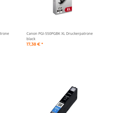
trone
Canon PGI-550PGBK XL Druckerpatrone
black
17,38 €
*