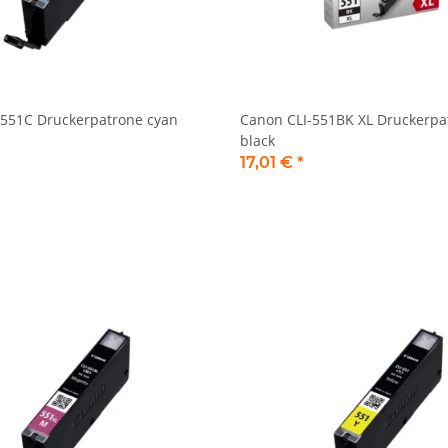
-551C Druckerpatrone cyan
Canon CLI-551BK XL Druckerpa
black
17,01 €
*