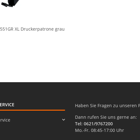
-551GR XL Druckerpatrone grau
ERVICE
Haben Sie Fragen zu unseren 
Dann rufen Sie uns gerne an:
rvice
Tel: 0621/9767200
Mo.-Fr. 08:45-17:00 Uhr