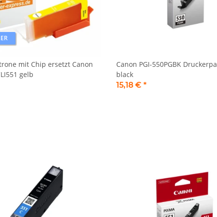
LER
rone mit Chip ersetzt Canon
Canon PGI-550PGBK Druckerpa
CLI551 gelb
black
15,18 €
*