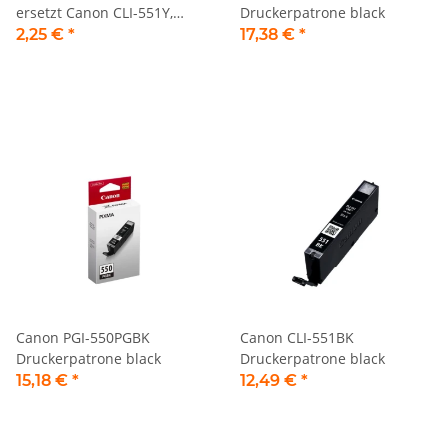
ersetzt Canon CLI-551Y,
Druckerpatrone black
CLI551 gelb
2,25 €
*
17,38 €
*
Canon PGI-550PGBK
Canon CLI-551BK
Druckerpatrone black
Druckerpatrone black
15,18 €
*
12,49 €
*