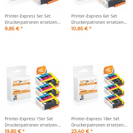
Printer-Express 5er Set
Printer-Express 6er Set
Druckerpatronen ersetzen
Druckerpatronen ersetzen
PGI-550, CLI-551 XL mit
PGI-550, CLI-551 XL mit
9,85 €
*
10,85 €
*
neuem Chip
neuem Chip
Printer-Express 15er Set
Printer-Express 18er Set
Druckerpatronen ersetzen
Druckerpatronen ersetzen
PGI-550, CLI-551 XL mit
PGI-550, CLI-551 XL mit
19,85 €
*
23,40 €
*