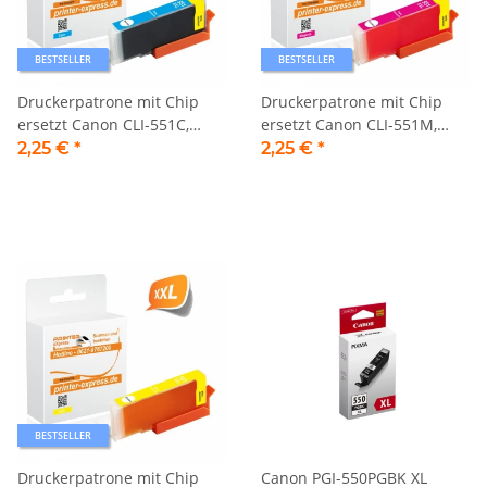
BESTSELLER
BESTSELLER
Druckerpatrone mit Chip
Druckerpatrone mit Chip
ersetzt Canon CLI-551C,
ersetzt Canon CLI-551M,
CLI551 cyan
CLI551 magenta
2,25 €
*
2,25 €
*
BESTSELLER
Druckerpatrone mit Chip
Canon PGI-550PGBK XL