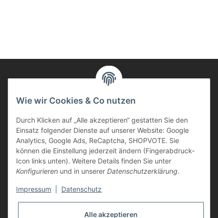
Informationen
Wie wir Cookies & Co nutzen
Durch Klicken auf „Alle akzeptieren“ gestatten Sie den
Kunden Service
Einsatz folgender Dienste auf unserer Website: Google
Analytics, Google Ads, ReCaptcha, SHOPVOTE. Sie
Haben Sie Fragen zu unseren Produkten?
können die Einstellung jederzeit ändern (Fingerabdruck-
Icon links unten). Weitere Details finden Sie unter
Dann rufen Sie uns gerne an:
Konfigurieren
und in unserer
Datenschutzerklärung
.
Tel: 0621/9767200
Mo.-Fr. 08:45-17:00 Uhr
Impressum
|
Datenschutz
oder schreiben Sie uns:
info@printer-express.de
Alle akzeptieren