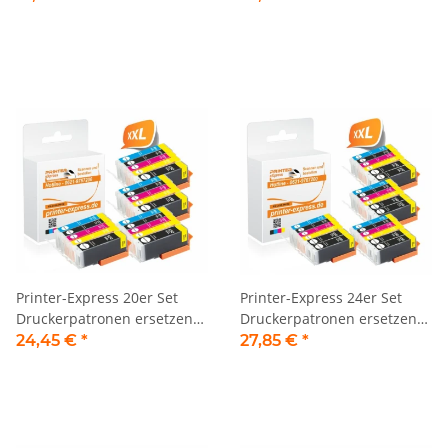
neuem Chip
neuem Chip
Printer-Express 20er Set
Printer-Express 24er Set
Druckerpatronen ersetzen
Druckerpatronen ersetzen
PGI-550, CLI-551 XL mit
PGI-550, CLI-551 XL mit
24,45 €
*
27,85 €
*
neuem Chip
neuem Chip