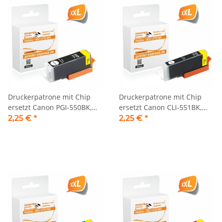
Druckerpatrone mit Chip
Druckerpatrone mit Chip
ersetzt Canon PGI-550BK,
ersetzt Canon CLI-551BK,
PGI550 schwarz
CLI551 schwarz
2,25 €
*
2,25 €
*